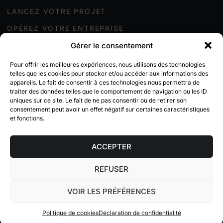
LANCEZ VOTRE PROJET
OPÉREZ VOTRE ENTREPRISE
Gérer le consentement
LIVYA
Pour offrir les meilleures expériences, nous utilisons des technologies
telles que les cookies pour stocker et/ou accéder aux informations des
À PROPOS
appareils. Le fait de consentir à ces technologies nous permettra de
traiter des données telles que le comportement de navigation ou les ID
BLOGUE
uniques sur ce site. Le fait de ne pas consentir ou de retirer son
consentement peut avoir un effet négatif sur certaines caractéristiques
AMBASSADEUR
et fonctions.
CONTACT
ACCEPTER
CONDITIONS GÉNÉRALES
|
DÉCLARATION DE CONFIDENTIALITÉ
|
POLITIQUE DE
REFUSER
COOKIES
VOIR LES PRÉFÉRENCES
Politique de cookies
Déclaration de confidentialité