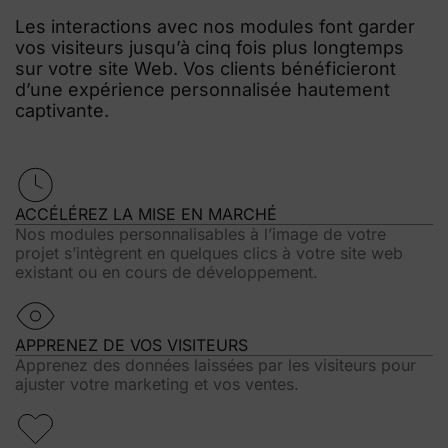
Les interacti
ons
a
vec
nos modu
les
f
ont
g
arder
v
o
s vi
site
u
rs jusq
u’à cinq fois plus longtem
ps
s
ur votre
site
Web.
Vos
clien
t
s bénéfi
c
ieront
d’une
expérience
personnalisée hautement
captivante.
ACCÉLÉREZ LA MISE EN MARCHÉ
Nos modules
personnalisables
à
l’image de
votre
projet s’in
tègrent en quelques clics à votre site web
existant ou en cours de développement
.
APPRENEZ DE VOS VISITEURS
Apprenez des données laissées par les visiteurs pour
ajuster votre marketing et vos ventes.