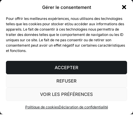
Gérer le consentement
Cl
Pour offrir les meilleures expériences, nous utilisons des technologies
po
VALORISEZ
VOS
telles que les cookies pour stocker et/ou accéder aux informations des
ac
appareils. Le fait de consentir à ces technologies nous permettra de
ESPACES
le
traiter des données telles que le comportement de navigation ou les ID
uniques sur ce site. Le fait de ne pas consentir ou de retirer son
co
consentement peut avoir un effet négatif sur certaines caractéristiques
ma
et fonctions.
et
Utilisez la puissance de la 3D, de
ac
l’interactivité et de l’exactitude des
ACCEPTER
c
données pour accélérer le processus
c
décisionnel de vos clients.
REFUSER
VOIR LES PRÉFÉRENCES
Politique de cookies
Déclaration de confidentialité