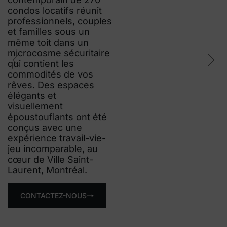
types de clientèle avec
ses 465 condos locatifs
comprenant 80 types
d’unités différents. Ce
projet transforme le
visage de l’immobilier
au Québec et la vie de
ses habitants, avec sa
certification WELL, son
design d’inspiration
candinave, sa verdure
omniprésente et sa
proximité avec tout ce
qui compose et enrichit
le quotidien.
CONTACTEZ-NOUS