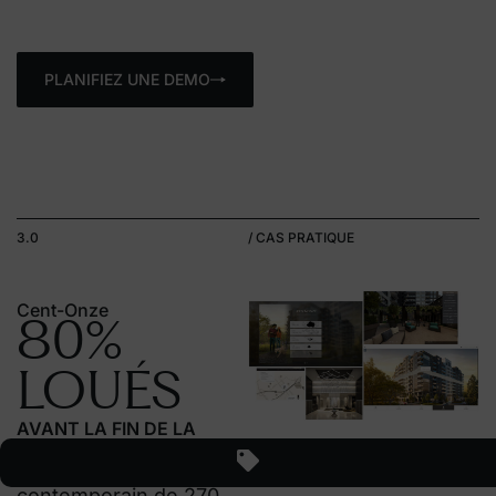
PLANIFIEZ UNE DEMO
3.0
/ CAS PRATIQUE
MU
75%
LOUÉS
DANS LES 12 MOIS.
MU s’adapte à votre
style de vie et à tous les