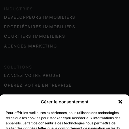
INDUSTRIES
DÉVELOPPEURS IMMOBILIER
S
PROPRIÉTAIRES IMMOBILIER
S
COURTIERS IMMOBILIERS
AGENCES MARKETING
SOLUTIONS
LANCEZ VOTRE PROJET
OPÉREZ VOTRE ENTREPRISE
Gérer le consentement
LIVYA
Pour offrir les meilleures expériences, nous utilisons des technologies
À PROPOS
telles que les cookies pour stocker et/ou accéder aux informations des
appareils. Le fait de consentir à ces technologies nous permettra de
BLOGUE
traiter des données telles que le comportement de navigation ou les ID